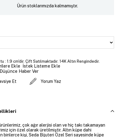
Ürün stoklarımızda kalmamıştır.
u : 1.9 cm'dir. Çift Satılmaktadır. 14K Altın Rengindedir.
İstek Listeme Ekle
ilere Ekle
 Düşünce Haber Ver
avsiye Et
Yorum Yaz
llikleri
ürünlerimiz, çok ağır alerjisi olan ve hiç takı takamayan
imiz için özel olarak üretilmiştir. Altın küpe dahi
 binlerce kişi, Seda Bijuteri Özel Seri sayesinde küpe