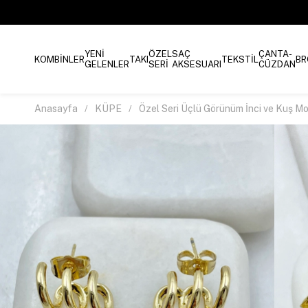
YENİ
ÖZEL
SAÇ
ÇANTA-
KOMBİNLER
TAKI
TEKSTİL
BR
GELENLER
SERİ
AKSESUARI
CÜZDAN
Anasayfa
KÜPE
Özel Seri Üçlü Görünüm İnci ve Kuş M