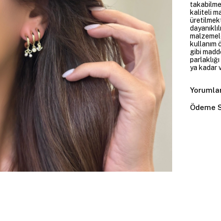
takabilme
kaliteli m
üretilmekt
dayanıklıl
malzemele
kullanım 
gibi madd
parlaklığ
ya kadar v
Yorumla
Ödeme S