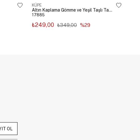
KÜPE
KÜP
Altın Kaplama Gömme ve Yeşil Taşlı Tasarım Küpe Gümüş
17885
178
₺249,00
₺2
₺349,00
%29
YIT OL