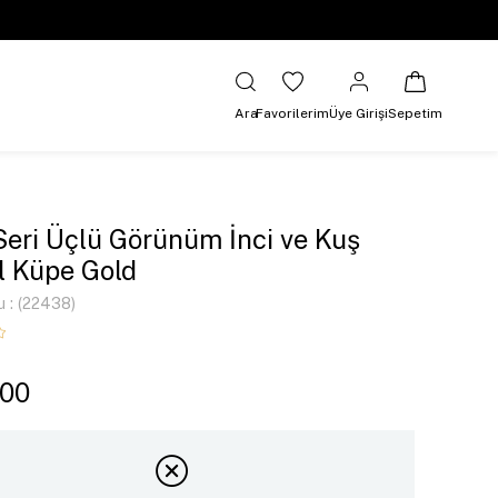
Ara
Favorilerim
Üye Girişi
Sepetim
Seri Üçlü Görünüm İnci ve Kuş
 Küpe Gold
u
(22438)
,00