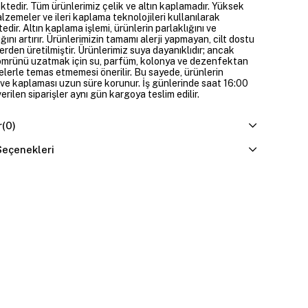
ktedir. Tüm ürünlerimiz çelik ve altın kaplamadır. Yüksek
alzemeler ve ileri kaplama teknolojileri kullanılarak
edir. Altın kaplama işlemi, ürünlerin parlaklığını ve
ığını artırır. Ürünlerimizin tamamı alerji yapmayan, cilt dostu
rden üretilmiştir. Ürünlerimiz suya dayanıklıdır; ancak
ömrünü uzatmak için su, parfüm, kolonya ve dezenfektan
elerle temas etmemesi önerilir. Bu sayede, ürünlerin
ı ve kaplaması uzun süre korunur. İş günlerinde saat 16:00
erilen siparişler aynı gün kargoya teslim edilir.
r
(0)
eçenekleri