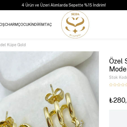
4 Ürün ve Üzeri Alımlarda Sepette %15 İndirim!
OŞ
CHARM
ÇOCUK
İNDİRİM
TAÇ
odel Küpe Gold
Özel 
Model
Stok Kod
₺280