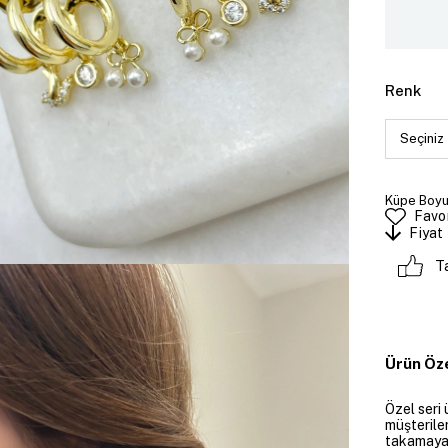
Renk
Küpe Boyut
Favor
Fiyat
T
Ürün Öze
Özel seri 
müşteriler
takamayan