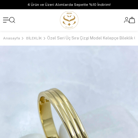
4 Ürün ve Üzeri Alımlarda Sepette %10 İndirim!
Özel Seri Üç Sıra Çizgi Model Kelepçe Bileklik G
Anasayfa
BİLEKLİK