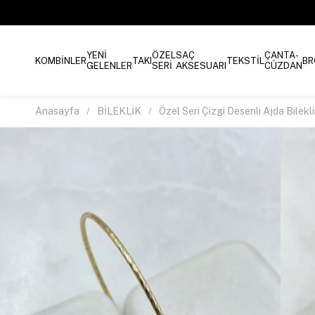
YENİ
ÖZEL
SAÇ
ÇANTA-
KOMBİNLER
TAKI
TEKSTİL
BR
GELENLER
SERİ
AKSESUARI
CÜZDAN
Anasayfa
BİLEKLİK
Özel Seri Çizgi Desenli Ajda Bilekl