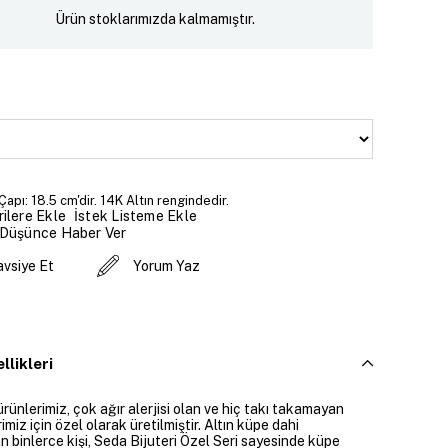
Ürün stoklarımızda kalmamıştır.
 Çapı: 18.5 cm'dir. 14K Altın rengindedir.
İstek Listeme Ekle
ilere Ekle
 Düşünce Haber Ver
avsiye Et
Yorum Yaz
llikleri
ürünlerimiz, çok ağır alerjisi olan ve hiç takı takamayan
imiz için özel olarak üretilmiştir. Altın küpe dahi
 binlerce kişi, Seda Bijuteri Özel Seri sayesinde küpe