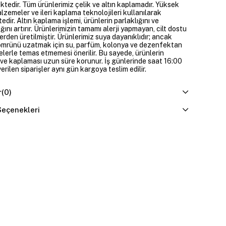
ktedir. Tüm ürünlerimiz çelik ve altın kaplamadır. Yüksek
alzemeler ve ileri kaplama teknolojileri kullanılarak
edir. Altın kaplama işlemi, ürünlerin parlaklığını ve
ığını artırır. Ürünlerimizin tamamı alerji yapmayan, cilt dostu
rden üretilmiştir. Ürünlerimiz suya dayanıklıdır; ancak
ömrünü uzatmak için su, parfüm, kolonya ve dezenfektan
elerle temas etmemesi önerilir. Bu sayede, ürünlerin
ı ve kaplaması uzun süre korunur. İş günlerinde saat 16:00
erilen siparişler aynı gün kargoya teslim edilir.
r
(0)
eçenekleri