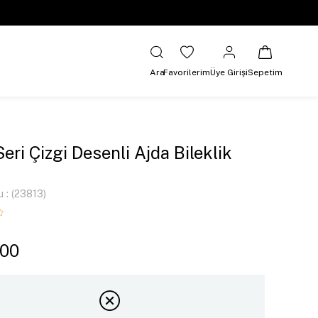
Ara
Favorilerim
Üye Girişi
Sepetim
Seri Çizgi Desenli Ajda Bileklik
u
(23813)
,00