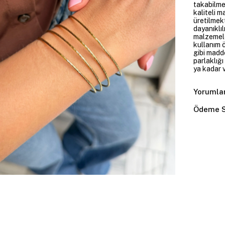
takabilme
kaliteli m
üretilmekt
dayanıklıl
malzemele
kullanım 
gibi madd
parlaklığ
ya kadar v
Yorumla
Ödeme S