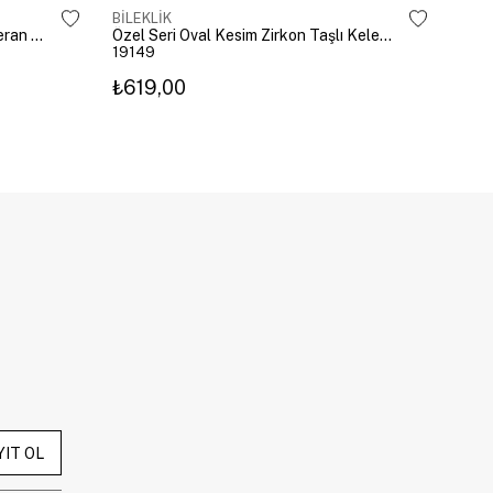
BİLEKLİK
BİLE
Altın Kaplama Emoji Model Şahmeran Gümüş
Özel Seri Oval Kesim Zirkon Taşlı Kelepçe Gold
19149
192
₺619,00
₺27
YIT OL