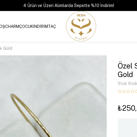
4 Ürün ve Üzeri Alımlarda Sepette %10 İndirim!
OŞ
CHARM
ÇOCUK
İNDİRİM
TAÇ
ik Gold
Özel 
Gold
Stok Kod
₺250