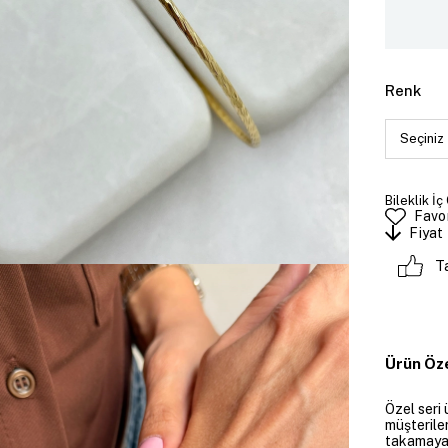
Renk
Bileklik İç
Favor
Fiyat
T
Ürün Öze
Özel seri 
müşteriler
takamayan