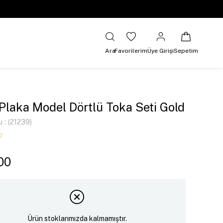
Ara
Favorilerim
Üye Girişi
Sepetim
 Plaka Model Dörtlü Toka Seti Gold
u
(21239)
00
Ürün stoklarımızda kalmamıştır.