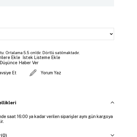
u: Ortalama 5.5 cm'dir. Dörtlü satılmaktadır.
İstek Listeme Ekle
ilere Ekle
 Düşünce Haber Ver
avsiye Et
Yorum Yaz
llikleri
inde saat 16:00 ya kadar verilen siparişler aynı gün kargoya
ir.
r
(0)