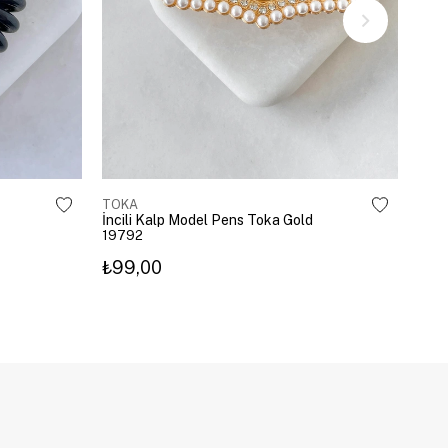
TOKA
TOK
İncili Kalp Model Pens Toka Gold
Kira
19792
203
₺99,00
₺3