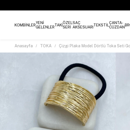
YENİ
ÖZEL
SAÇ
ÇANTA-
KOMBİNLER
TAKI
TEKSTİL
BR
GELENLER
SERİ
AKSESUARI
CÜZDAN
Anasayfa
TOKA
Çizgi Plaka Model Dörtlü Toka Seti G