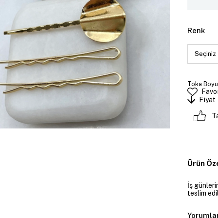
Renk
Toka Boyut
Favor
Fiyat
T
Ürün Öze
İş günler
teslim edil
Yorumla