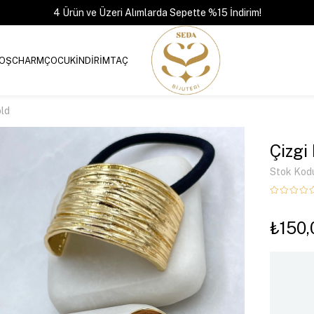
4 Ürün ve Üzeri Alımlarda Sepette %15 İndirim!
OŞ
CHARM
ÇOCUK
İNDİRİM
TAÇ
old
Çizgi
Stok Kod
₺150,