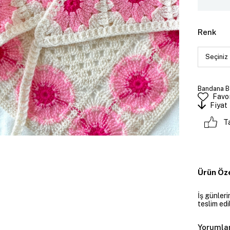
Renk
Bandana Bo
Favor
Fiyat
T
Ürün Öze
İş günler
teslim edil
Yorumla