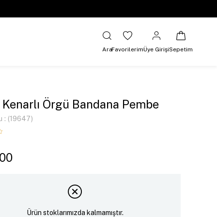
Ara
Favorilerim
Üye Girişi
Sepetim
 Kenarlı Örgü Bandana Pembe
u
(19647)
,00
Ürün stoklarımızda kalmamıştır.