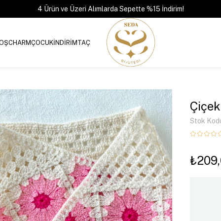
4 Ürün ve Üzeri Alımlarda Sepette %15 İndirim!
OŞ
CHARM
ÇOCUK
İNDİRİM
TAÇ
Çiçek
Stok Kod
₺209