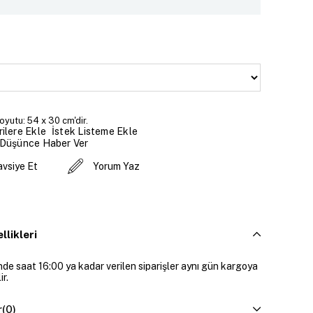
yutu: 54 x 30 cm'dir.
İstek Listeme Ekle
ilere Ekle
 Düşünce Haber Ver
avsiye Et
Yorum Yaz
llikleri
inde saat 16:00 ya kadar verilen siparişler aynı gün kargoya
ir.
r
(0)