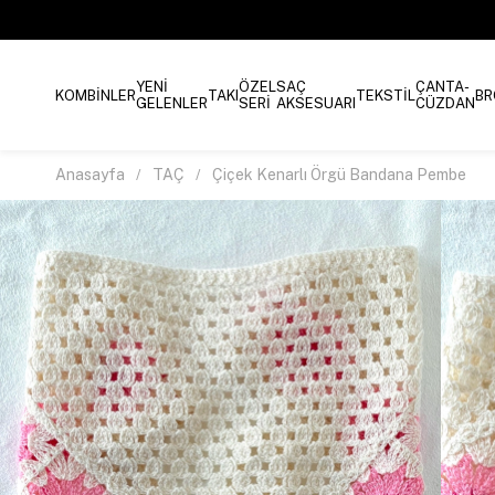
YENİ
ÖZEL
SAÇ
ÇANTA-
KOMBİNLER
TAKI
TEKSTİL
BR
GELENLER
SERİ
AKSESUARI
CÜZDAN
Anasayfa
TAÇ
Çiçek Kenarlı Örgü Bandana Pembe