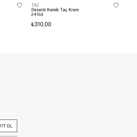
TAÇ
TAÇ
Desenli Kemik Taç Krem
Dese
24156
241
₺310,00
₺31
YIT OL