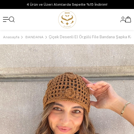
4 Ürün ve Üzeri Alımlarda Sepette %15 İndirim!
Çiçek Desenli El Örgülü File Bandana Şapka Ka
Anasayfa
BANDANA