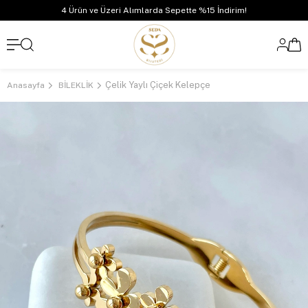
4 Ürün ve Üzeri Alımlarda Sepette %15 İndirim!
Çelik Yaylı Çiçek Kelepçe
Anasayfa
BİLEKLİK