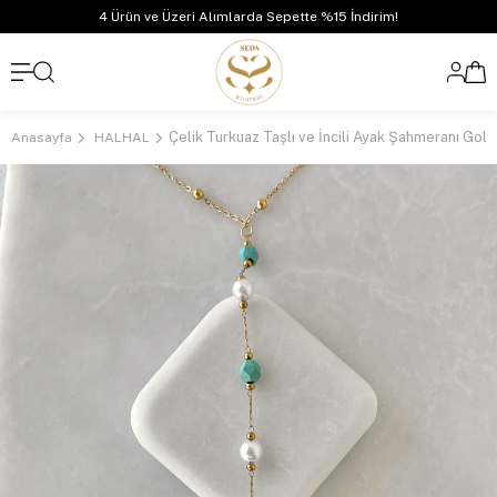
4 Ürün ve Üzeri Alımlarda Sepette %15 İndirim!
Çelik Turkuaz Taşlı ve İncili Ayak Şahmeranı Gold
Anasayfa
HALHAL