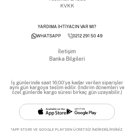
KVKK
YARDIMA İHTİYACIN VAR MI?
0212 291 50 49
WHATSAPP
İletişim
Banka Bilgileri
İş günlerinde saat 16:00’ya kadar verilen siparişler
aynı gün kargoya teslim edilir. (İndirim dönemleri ve
özel günlerde kargo süresi birkaç gün uzayabilir.)
*APP STORE VE GOOGLE PLAY'DEN ÜCRETSİZ İNDİREBİLİRSİNİZ.