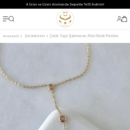
4 Ürün ve Üzeri Alımlarda Sepette %15 İndirim!
Çelik Taşlı Şahmeran Altın Renk Pembe
Anasayfa
ŞAHMERAN