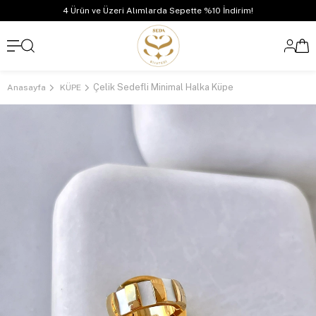
4 Ürün ve Üzeri Alımlarda Sepette %10 İndirim!
Çelik Sedefli Minimal Halka Küpe
Anasayfa
KÜPE