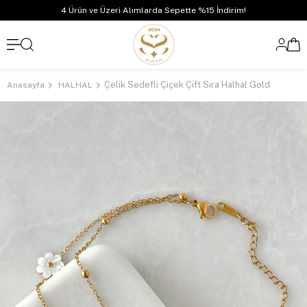
4 Ürün ve Üzeri Alımlarda Sepette %15 İndirim!
Çelik Sedefli Çiçek Çift Sıra Halhal Gold
Anasayfa
HALHAL