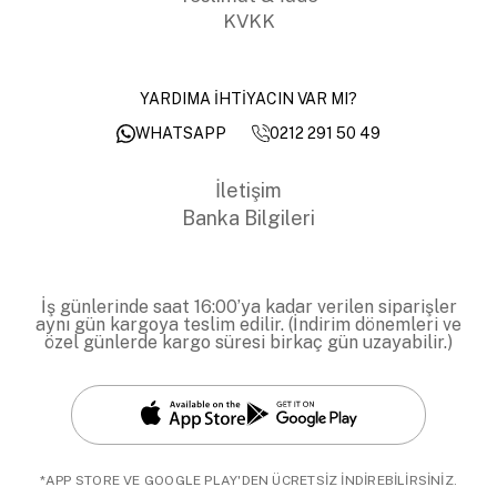
KVKK
YARDIMA İHTİYACIN VAR MI?
0212 291 50 49
WHATSAPP
İletişim
Banka Bilgileri
İş günlerinde saat 16:00’ya kadar verilen siparişler
aynı gün kargoya teslim edilir. (İndirim dönemleri ve
özel günlerde kargo süresi birkaç gün uzayabilir.)
*APP STORE VE GOOGLE PLAY'DEN ÜCRETSİZ İNDİREBİLİRSİNİZ.