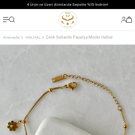
4 Ürün ve Üzeri Alımlarda Sepette %15 İndirim!
Çelik Sallantılı Papatya Model Halhal
Anasayfa
HALHAL