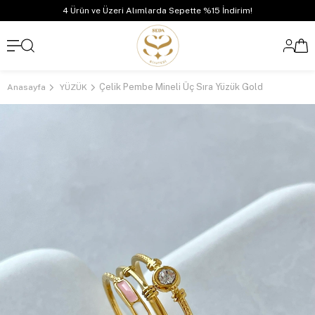
4 Ürün ve Üzeri Alımlarda Sepette %15 İndirim!
Çelik Pembe Mineli Üç Sıra Yüzük Gold
Anasayfa
YÜZÜK