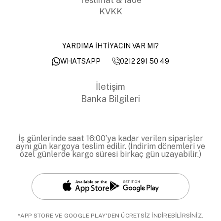
KVKK
YARDIMA İHTİYACIN VAR MI?
0212 291 50 49
WHATSAPP
İletişim
Banka Bilgileri
İş günlerinde saat 16:00’ya kadar verilen siparişler
aynı gün kargoya teslim edilir. (İndirim dönemleri ve
özel günlerde kargo süresi birkaç gün uzayabilir.)
*APP STORE VE GOOGLE PLAY'DEN ÜCRETSİZ İNDİREBİLİRSİNİZ.