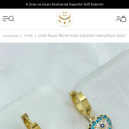
4 Ürün ve Üzeri Alımlarda Sepette %15 İndirim!
Çelik Nazar Model Kalp Sallantılı Halka Küpe Gold
Anasayfa
KÜPE