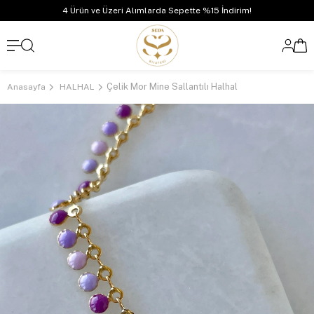
4 Ürün ve Üzeri Alımlarda Sepette %15 İndirim!
Çelik Mor Mine Sallantılı Halhal
Anasayfa
HALHAL