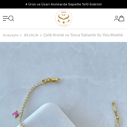
4 Ürün ve Üzeri Alımlarda Sepette %10 İndirim!
Çelik Kristal ve Yonca Sallantılı Su Yolu Bileklik
Anasayfa
BİLEKLİK