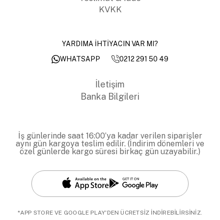
KVKK
YARDIMA İHTİYACIN VAR MI?
0212 291 50 49
WHATSAPP
İletişim
Banka Bilgileri
İş günlerinde saat 16:00’ya kadar verilen siparişler
aynı gün kargoya teslim edilir. (İndirim dönemleri ve
özel günlerde kargo süresi birkaç gün uzayabilir.)
*APP STORE VE GOOGLE PLAY'DEN ÜCRETSİZ İNDİREBİLİRSİNİZ.