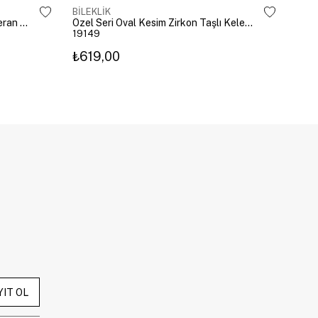
BİLEKLİK
BİLE
Altın Kaplama Emoji Model Şahmeran Gümüş
Özel Seri Oval Kesim Zirkon Taşlı Kelepçe Gold
19149
192
₺619,00
₺27
YIT OL