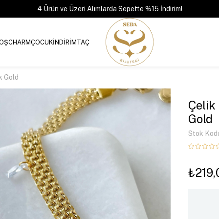
4 Ürün ve Üzeri Alımlarda Sepette %15 İndirim!
OŞ
CHARM
ÇOCUK
İNDİRİM
TAÇ
ik Gold
Çelik 
Gold
Stok Kod
₺219,