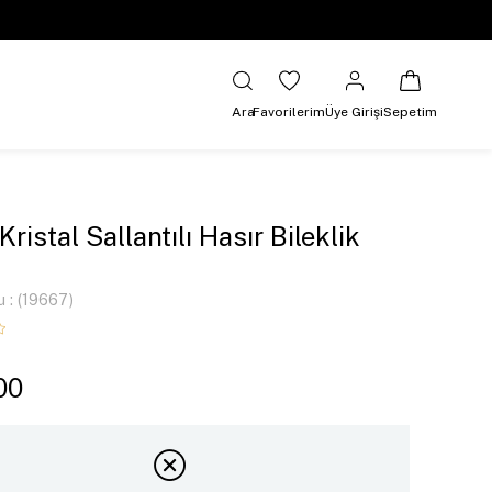
Ara
Favorilerim
Üye Girişi
Sepetim
Kristal Sallantılı Hasır Bileklik
u
(19667)
00