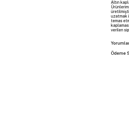
Altın kapl
Ürünlerim
üretilmişt
uzatmak i
temas etme
kaplaması
verilen si
Yorumla
Ödeme S