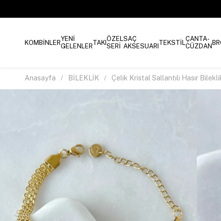
YENİ
ÖZEL
SAÇ
ÇANTA-
KOMBİNLER
TAKI
TEKSTİL
BR
GELENLER
SERİ
AKSESUARI
CÜZDAN
Anasayfa
BİLEKLİK
Çelik Kristal Sallantılı Hasır Bilekl