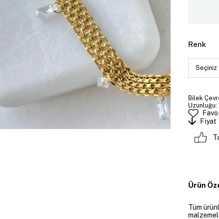
Renk
Bilek Çevre
Uzunluğu: 
Favor
Fiyat
T
Ürün Öze
Tüm ürünle
malzemeler