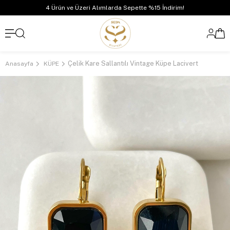
4 Ürün ve Üzeri Alımlarda Sepette %15 İndirim!
Çelik Kare Sallantılı Vintage Küpe Lacivert
Anasayfa
KÜPE