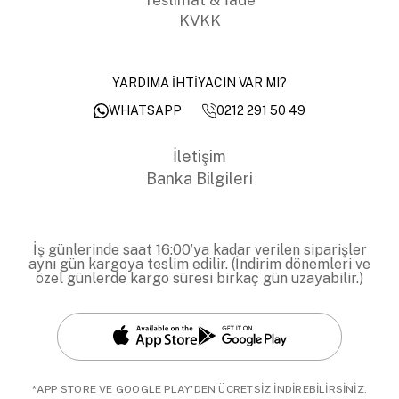
KVKK
YARDIMA İHTİYACIN VAR MI?
0212 291 50 49
WHATSAPP
İletişim
Banka Bilgileri
İş günlerinde saat 16:00’ya kadar verilen siparişler
aynı gün kargoya teslim edilir. (İndirim dönemleri ve
özel günlerde kargo süresi birkaç gün uzayabilir.)
*APP STORE VE GOOGLE PLAY'DEN ÜCRETSİZ İNDİREBİLİRSİNİZ.