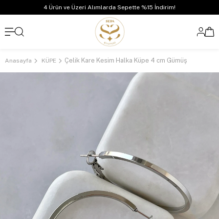
4 Ürün ve Üzeri Alımlarda Sepette %15 İndirim!
Çelik Kare Kesim Halka Küpe 4 cm Gümüş
Anasayfa
KÜPE