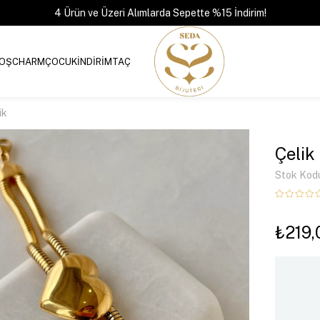
4 Ürün ve Üzeri Alımlarda Sepette %15 İndirim!
OŞ
CHARM
ÇOCUK
İNDİRİM
TAÇ
ik
Çelik 
Stok Kod
₺219,