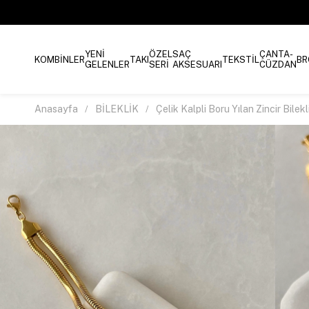
YENİ
ÖZEL
SAÇ
ÇANTA-
KOMBİNLER
TAKI
TEKSTİL
BR
GELENLER
SERİ
AKSESUARI
CÜZDAN
Anasayfa
BİLEKLİK
Çelik Kalpli Boru Yılan Zincir Bilekl