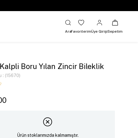
Ara
Favorilerim
Üye Girişi
Sepetim
Kalpli Boru Yılan Zincir Bileklik
u
(15670)
00
Ürün stoklarımızda kalmamıştır.