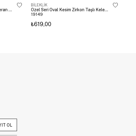
BİLEKLİK
BİLE
Altın Kaplama Emoji Model Şahmeran Gümüş
Özel Seri Oval Kesim Zirkon Taşlı Kelepçe Gold
19149
192
₺619,00
₺27
YIT OL