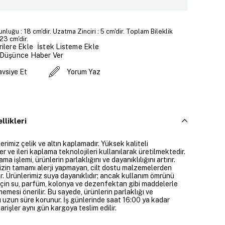
unluğu : 18 cm'dir. Uzatma Zinciri : 5 cm'dir. Toplam Bileklik
23 cm'dir.
İstek Listeme Ekle
ilere Ekle
 Düşünce Haber Ver
avsiye Et
Yorum Yaz
llikleri
rimiz çelik ve altın kaplamadır. Yüksek kaliteli
 ve ileri kaplama teknolojileri kullanılarak üretilmektedir.
ama işlemi, ürünlerin parlaklığını ve dayanıklılığını artırır.
izin tamamı alerji yapmayan, cilt dostu malzemelerden
ir. Ürünlerimiz suya dayanıklıdır; ancak kullanım ömrünü
çin su, parfüm, kolonya ve dezenfektan gibi maddelerle
mesi önerilir. Bu sayede, ürünlerin parlaklığı ve
 uzun süre korunur. İş günlerinde saat 16:00 ya kadar
parişler aynı gün kargoya teslim edilir.