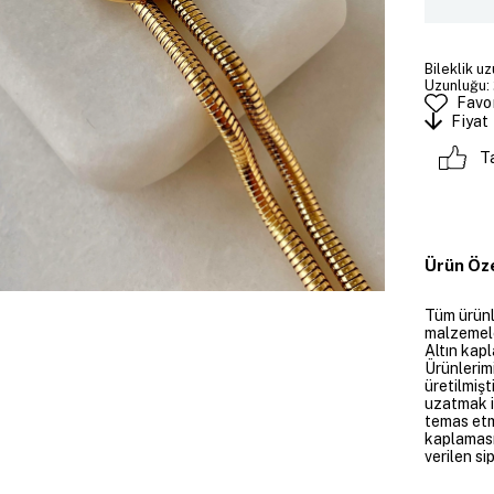
Bileklik uz
Uzunluğu: 
Favor
Fiyat
T
Ürün Öze
Tüm ürünle
malzemeler
Altın kapl
Ürünlerim
üretilmişt
uzatmak i
temas etme
kaplaması
verilen si