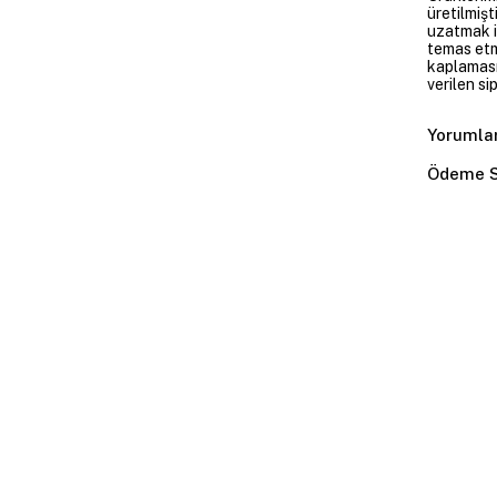
üretilmişt
uzatmak i
temas etme
kaplaması
verilen si
Yorumla
Ödeme S