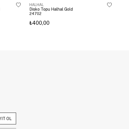
HALHAL
HAL
d
Disko Topu Halhal Gold
24702
247
₺400,00
₺25
YIT OL