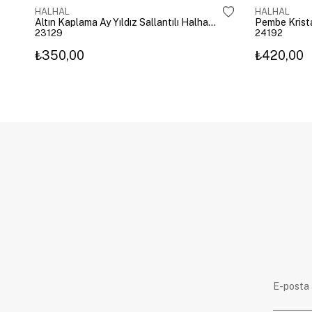
HALHAL
HALHAL
Altın Kaplama Ay Yıldız Sallantılı Halhal Gold
23129
24192
₺350,00
₺420,00