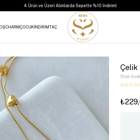
4 Ürün ve Üzeri Alımlarda Sepette %10 İndirim!
OŞ
CHARM
ÇOCUK
İNDİRİM
TAÇ
Çelik
Stok Kod
₺229