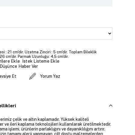
si : 21 cm'dir. Uzatma Zinciri : 5 cm'dir. Toplam Bileklik
26 cm'dir. Parmak Uzunluğu: 4,5 cm'dir.
İstek Listeme Ekle
ilere Ekle
 Düşünce Haber Ver
avsiye Et
Yorum Yaz
llikleri
rimiz çelik ve altın kaplamadır. Yüksek kaliteli
 ve ileri kaplama teknolojileri kullanılarak üretilmektedir.
ama işlemi, ürünlerin parlaklığını ve dayanıklılığını artırır.
izin tamamı alerji yapmayan, cilt dostu malzemelerden