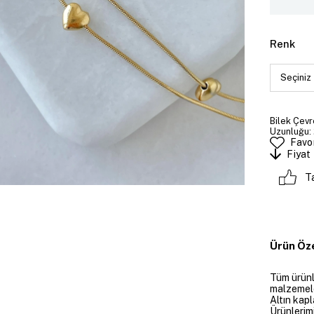
Renk
Bilek Çevre
Uzunluğu: 
Favor
Fiyat
T
Ürün Öze
Tüm ürünle
malzemeler
Altın kapl
Ürünlerim