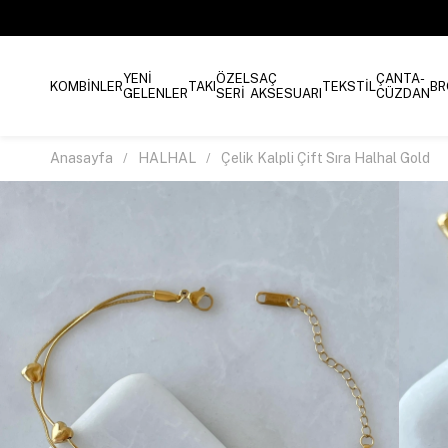
YENİ
ÖZEL
SAÇ
ÇANTA-
KOMBİNLER
TAKI
TEKSTİL
BR
GELENLER
SERİ
AKSESUARI
CÜZDAN
Anasayfa
HALHAL
Çelik Kalpli Çift Sıra Halhal Gold