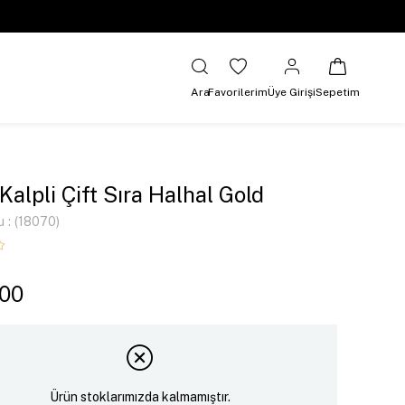
Ara
Favorilerim
Üye Girişi
Sepetim
 Kalpli Çift Sıra Halhal Gold
u
(18070)
,00
Ürün stoklarımızda kalmamıştır.