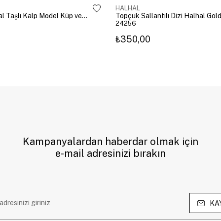
HALHAL
Pembe Kristal Taşlı Kalp Model Küp ve Zincir Halhal Gold
Topçuk Sallantılı Dizi Halhal Gol
24256
₺350,00
Kampanyalardan haberdar olmak için
e-mail adresinizi bırakın
KA