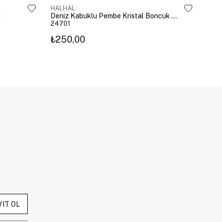
HALHAL
HAL
d
Deniz Kabuklu Pembe Kristal Boncuk Halhal Gold
24701
246
₺250,00
₺25
YIT OL