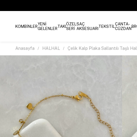
YENİ
ÖZEL
SAÇ
ÇANTA-
KOMBİNLER
TAKI
TEKSTİL
BR
GELENLER
SERİ
AKSESUARI
CÜZDAN
Anasayfa
HALHAL
Çelik Kalp Plaka Sallantılı Taşlı Ha