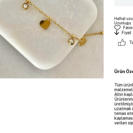
Halhal uzu
Uzunluğu: 
Favor
Fiyat
T
Ürün Öze
Tüm ürünle
malzemeler
Altın kapl
Ürünlerim
üretilmişt
uzatmak i
temas etme
kaplaması
verilen si