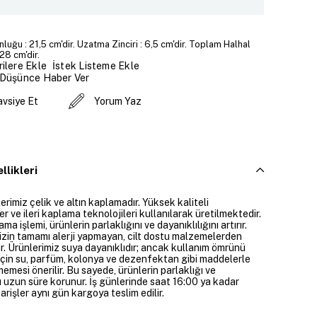
nluğu : 21,5 cm'dir. Uzatma Zinciri : 6,5 cm'dir. Toplam Halhal
28 cm'dir.
İstek Listeme Ekle
ilere Ekle
 Düşünce Haber Ver
avsiye Et
Yorum Yaz
llikleri
rimiz çelik ve altın kaplamadır. Yüksek kaliteli
 ve ileri kaplama teknolojileri kullanılarak üretilmektedir.
ama işlemi, ürünlerin parlaklığını ve dayanıklılığını artırır.
izin tamamı alerji yapmayan, cilt dostu malzemelerden
ir. Ürünlerimiz suya dayanıklıdır; ancak kullanım ömrünü
çin su, parfüm, kolonya ve dezenfektan gibi maddelerle
mesi önerilir. Bu sayede, ürünlerin parlaklığı ve
 uzun süre korunur. İş günlerinde saat 16:00 ya kadar
parişler aynı gün kargoya teslim edilir.