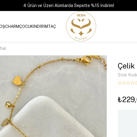
4 Ürün ve Üzeri Alımlarda Sepette %15 İndirim!
OŞ
CHARM
ÇOCUK
İNDİRİM
TAÇ
lhal
Çelik
Stok Kod
₺229