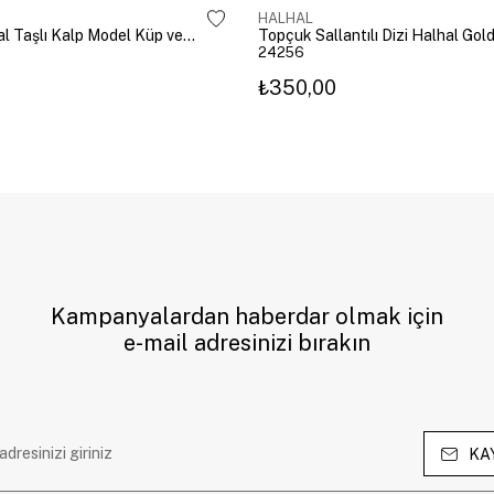
HALHAL
Pembe Kristal Taşlı Kalp Model Küp ve Zincir Halhal Gold
Topçuk Sallantılı Dizi Halhal Gol
24256
₺350,00
Kampanyalardan haberdar olmak için
e-mail adresinizi bırakın
KA