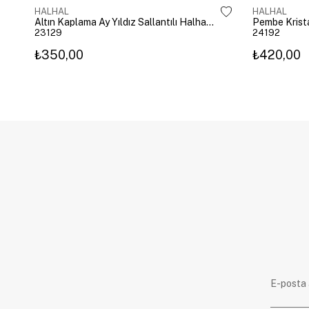
HALHAL
HALHAL
Altın Kaplama Ay Yıldız Sallantılı Halhal Gold
23129
24192
₺350,00
₺420,00