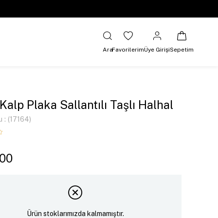
Ara
Favorilerim
Üye Girişi
Sepetim
 Kalp Plaka Sallantılı Taşlı Halhal
u
(17164)
,00
Ürün stoklarımızda kalmamıştır.