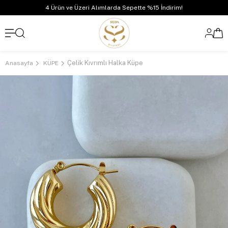
4 Ürün ve Üzeri Alımlarda Sepette %15 İndirim!
Çelik Kıvrımlı Halka Küpe
Anasayfa
KÜPE