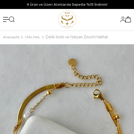
4 Ürün ve Üzeri Alımlarda Sepette %15 İndirim!
Çelik İncili ve İtalyan Zincirli Halhal
Anasayfa
HALHAL