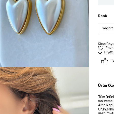
Renk
Küpe Boyut
Favor
Fiyat
T
Ürün Öze
Tüm ürünle
malzemeler
Altın kapl
Ürünlerim
üretilmişt