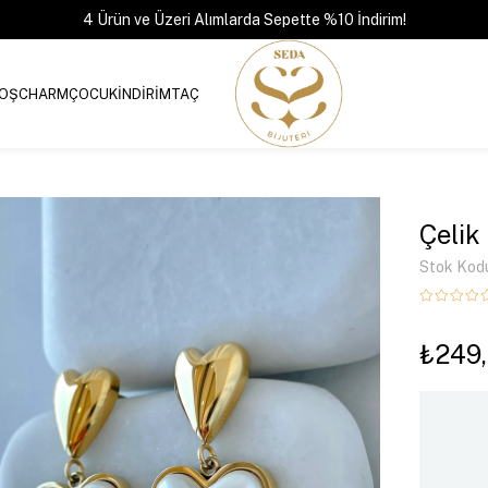
4 Ürün ve Üzeri Alımlarda Sepette %10 İndirim!
OŞ
CHARM
ÇOCUK
İNDİRİM
TAÇ
Çelik 
Stok Kod
₺249