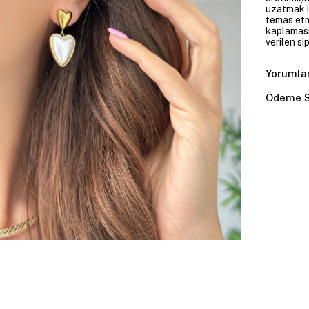
uzatmak i
temas etme
kaplaması
verilen si
Yorumla
Ödeme S