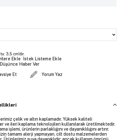
u: 3,5 cm'dir.
İstek Listeme Ekle
ilere Ekle
 Düşünce Haber Ver
avsiye Et
Yorum Yaz
llikleri
rimiz çelik ve altın kaplamadır. Yüksek kaliteli
 ve ileri kaplama teknolojileri kullanılarak üretilmektedir.
ama işlemi, ürünlerin parlaklığını ve dayanıklılığını artırır.
izin tamamı alerji yapmayan, cilt dostu malzemelerden
ir. Ürünlerimiz suya dayanıklıdır; ancak kullanım ömrünü