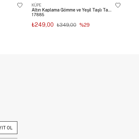
KÜPE
KÜP
Altın Kaplama Gömme ve Yeşil Taşlı Tasarım Küpe Gümüş
17885
178
₺249,00
₺2
₺349,00
%29
YIT OL