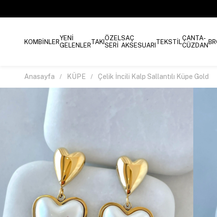
YENİ
ÖZEL
SAÇ
ÇANTA-
KOMBİNLER
TAKI
TEKSTİL
BR
GELENLER
SERİ
AKSESUARI
CÜZDAN
Anasayfa
KÜPE
Çelik İncili Kalp Sallantılı Küpe Gold