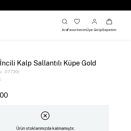
Ara
Favorilerim
Üye Girişi
Sepetim
İncili Kalp Sallantılı Küpe Gold
u
(17730)
,00
Ürün stoklarımızda kalmamıştır.