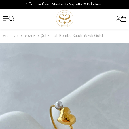
4 Ürün ve Üzeri Alımlarda Sepette %15 İndirim!
Çelik İncili Bombe Kalpli Yüzük Gold
Anasayfa
YÜZÜK