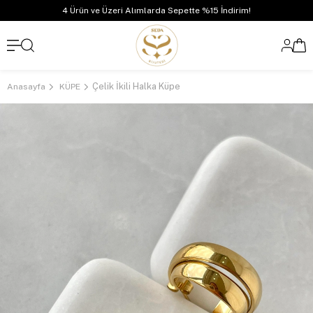
4 Ürün ve Üzeri Alımlarda Sepette %15 İndirim!
Çelik İkili Halka Küpe
Anasayfa
KÜPE