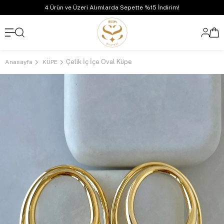
4 Ürün ve Üzeri Alımlarda Sepette %15 İndirim!
Çelik İç İçe Oval Küpe
Anasayfa
KÜPE