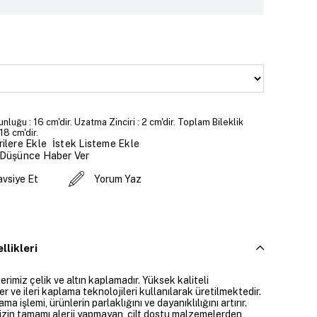
unluğu : 16 cm'dir. Uzatma Zinciri : 2 cm'dir. Toplam Bileklik
18 cm'dir.
İstek Listeme Ekle
ilere Ekle
 Düşünce Haber Ver
avsiye Et
Yorum Yaz
llikleri
rimiz çelik ve altın kaplamadır. Yüksek kaliteli
 ve ileri kaplama teknolojileri kullanılarak üretilmektedir.
ama işlemi, ürünlerin parlaklığını ve dayanıklılığını artırır.
izin tamamı alerji yapmayan, cilt dostu malzemelerden