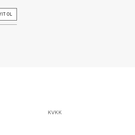
YIT OL
KVKK