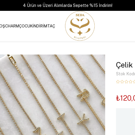
4 Ürün ve Üzeri Alımlarda Sepette %15 İndirim!
OŞ
CHARM
ÇOCUK
İNDİRİM
TAÇ
Çelik
Stok Kod
₺120,