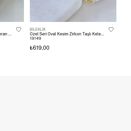
BİLEKLİK
BİLE
Altın Kaplama Emoji Model Şahmeran Gümüş
Özel Seri Oval Kesim Zirkon Taşlı Kelepçe Gold
19149
192
₺619,00
₺27