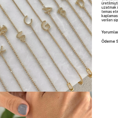
üretilmişt
uzatmak i
temas etme
kaplaması
verilen si
Yorumla
Ödeme S