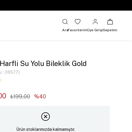
Ara
Favorilerim
Üye Girişi
Sepetim
 Harfli Su Yolu Bileklik Gold
u
(16577)
00
₺199,00
40
Ürün stoklarımızda kalmamıştır.