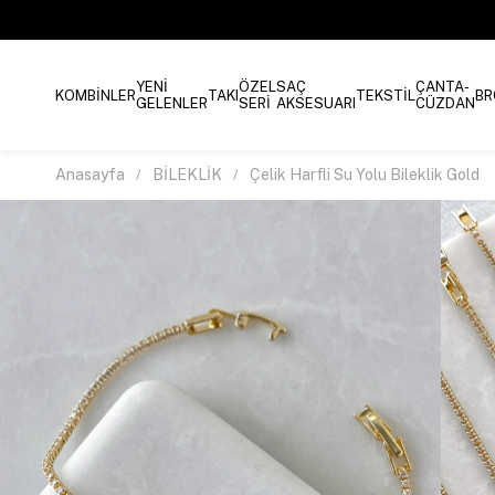
YENİ
ÖZEL
SAÇ
ÇANTA-
KOMBİNLER
TAKI
TEKSTİL
BR
GELENLER
SERİ
AKSESUARI
CÜZDAN
Anasayfa
BİLEKLİK
Çelik Harfli Su Yolu Bileklik Gold