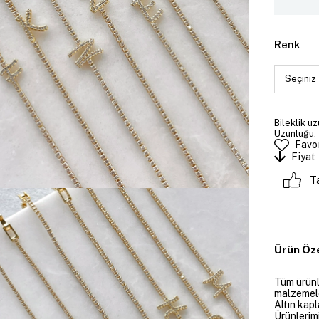
Renk
Bileklik uz
Uzunluğu: 
Favor
Fiyat
T
Ürün Öze
Tüm ürünle
malzemeler
Altın kapl
Ürünlerim