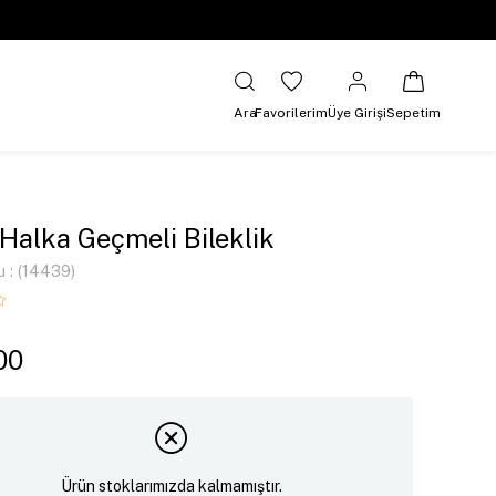
Ara
Favorilerim
Üye Girişi
Sepetim
 Halka Geçmeli Bileklik
u
(14439)
00
Ürün stoklarımızda kalmamıştır.