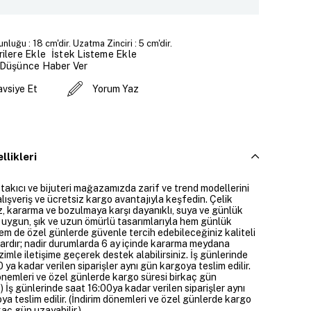
unluğu : 18 cm'dir. Uzatma Zinciri : 5 cm'dir.
İstek Listeme Ekle
ilere Ekle
 Düşünce Haber Ver
avsiye Et
Yorum Yaz
llikleri
 takıcı ve bijuteri mağazamızda zarif ve trend modellerini
alışveriş ve ücretsiz kargo avantajıyla keşfedin. Çelik
ız, kararma ve bozulmaya karşı dayanıklı, suya ve günlük
 uygun, şık ve uzun ömürlü tasarımlarıyla hem günlük
em de özel günlerde güvenle tercih edebileceğiniz kaliteli
ardır; nadir durumlarda 6 ay içinde kararma meydana
izimle iletişime geçerek destek alabilirsiniz. İş günlerinde
 ya kadar verilen siparişler aynı gün kargoya teslim edilir.
dönemleri ve özel günlerde kargo süresi birkaç gün
.) İş günlerinde saat 16:00ya kadar verilen siparişler aynı
a teslim edilir. (İndirim dönemleri ve özel günlerde kargo
kaç gün uzayabilir.)