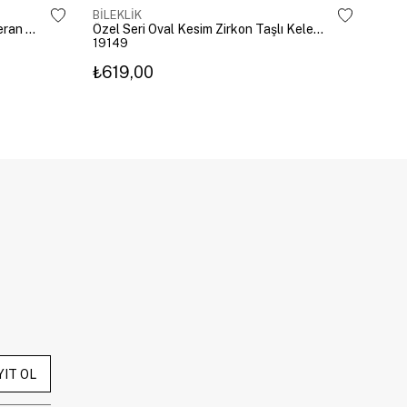
BİLEKLİK
BİLE
Altın Kaplama Emoji Model Şahmeran Gümüş
Özel Seri Oval Kesim Zirkon Taşlı Kelepçe Gold
19149
192
₺619,00
₺27
YIT OL