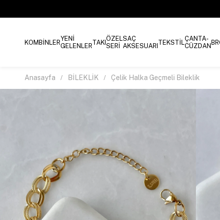
YENİ
ÖZEL
SAÇ
ÇANTA-
KOMBİNLER
TAKI
TEKSTİL
BR
GELENLER
SERİ
AKSESUARI
CÜZDAN
Anasayfa
BİLEKLİK
Çelik Halka Geçmeli Bileklik