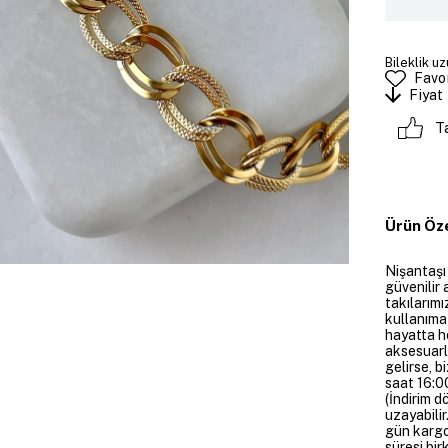
Bileklik uz
Favor
Fiyat
T
Ürün Öze
Nişantaşı
güvenilir 
takılarım
kullanıma
hayatta h
aksesuarl
gelirse, b
saat 16:00
(İndirim 
uzayabilir
gün kargoy
süresi bir