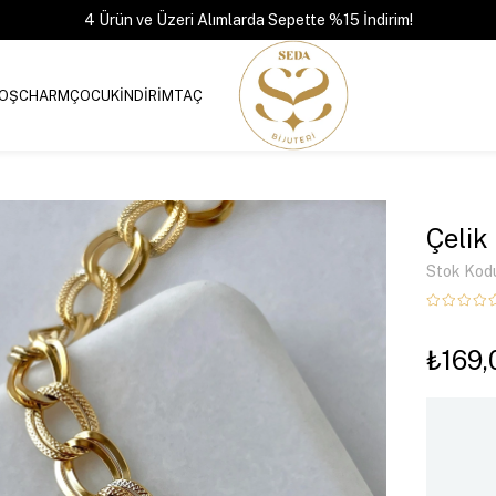
4 Ürün ve Üzeri Alımlarda Sepette %15 İndirim!
OŞ
CHARM
ÇOCUK
İNDİRİM
TAÇ
Çelik
Stok Kod
₺169,