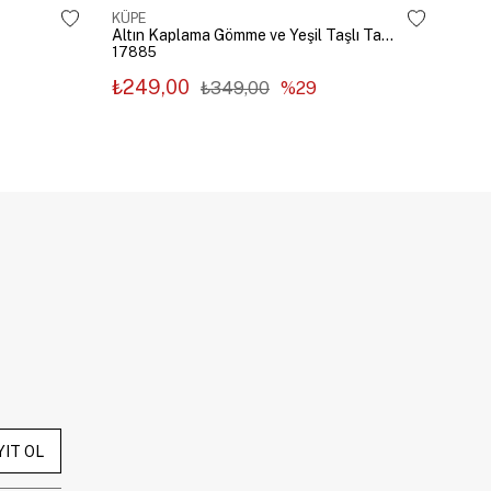
KÜPE
KÜP
Altın Kaplama Gömme ve Yeşil Taşlı Tasarım Küpe Gümüş
17885
178
₺249,00
₺2
₺349,00
%29
YIT OL