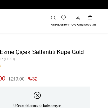
Ara
Favorilerim
Üye Girişi
Sepetim
 Ezme Çiçek Sallantılı Küpe Gold
u
(17291)
00
₺219,00
32
Ürün stoklarımızda kalmamıştır.