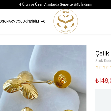
4 Ürün ve Üzeri Alımlarda Sepette %15 İndirim!
OŞ
CHARM
ÇOCUK
İNDİRİM
TAÇ
Çelik
Stok Kod
₺149,