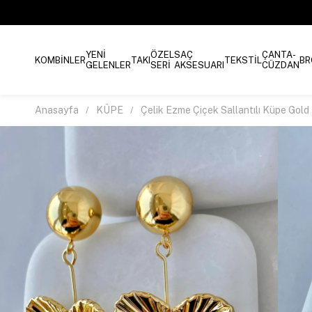
YENİ
ÖZEL
SAÇ
ÇANTA-
KOMBİNLER
TAKI
TEKSTİL
BR
GELENLER
SERİ
AKSESUARI
CÜZDAN
Anasayfa
KÜPE
Çelik Ezme Çiçek Sallantılı Küpe Gold