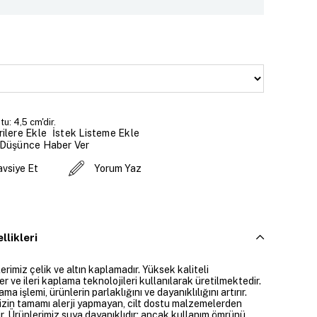
u: 4,5 cm'dir.
İstek Listeme Ekle
ilere Ekle
 Düşünce Haber Ver
avsiye Et
Yorum Yaz
llikleri
rimiz çelik ve altın kaplamadır. Yüksek kaliteli
 ve ileri kaplama teknolojileri kullanılarak üretilmektedir.
ama işlemi, ürünlerin parlaklığını ve dayanıklılığını artırır.
izin tamamı alerji yapmayan, cilt dostu malzemelerden
ir. Ürünlerimiz suya dayanıklıdır; ancak kullanım ömrünü