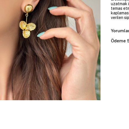
uzatmak i
temas etme
kaplaması
verilen si
Yorumla
Ödeme S