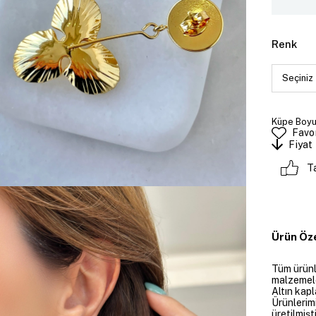
Renk
Küpe Boyut
Favor
Fiyat
T
Ürün Öze
Tüm ürünle
malzemeler
Altın kapl
Ürünlerim
üretilmişt