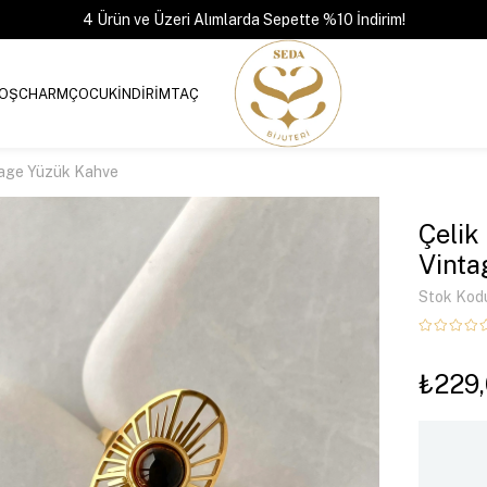
4 Ürün ve Üzeri Alımlarda Sepette %10 İndirim!
OŞ
CHARM
ÇOCUK
İNDİRİM
TAÇ
ntage Yüzük Kahve
Çelik
Vinta
Stok Kod
₺229