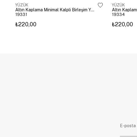
YÜZÜK
YÜZÜK
Altın Kaplama Minimal Kalpli Birleşim Yüzük Gold
Altın Kaplam
19331
19334
₺220,00
₺220,00