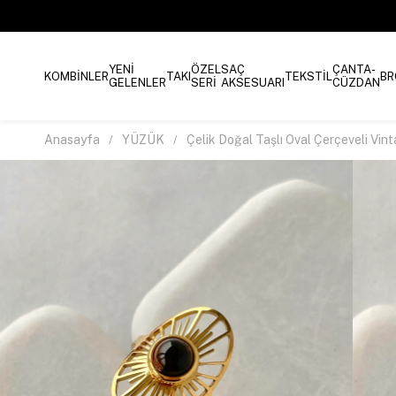
YENİ
ÖZEL
SAÇ
ÇANTA-
KOMBİNLER
TAKI
TEKSTİL
BR
GELENLER
SERİ
AKSESUARI
CÜZDAN
Anasayfa
YÜZÜK
Çelik Doğal Taşlı Oval Çerçeveli Vi