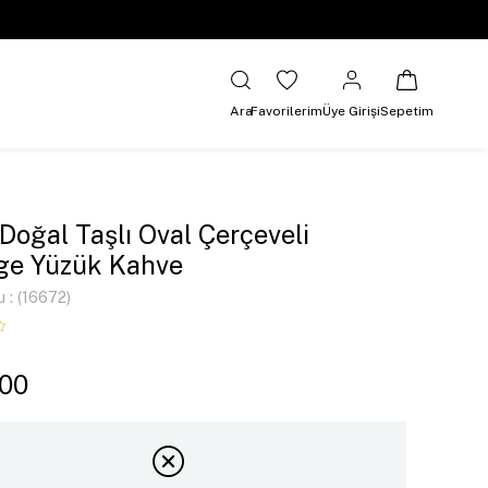
Ara
Favorilerim
Üye Girişi
Sepetim
 Doğal Taşlı Oval Çerçeveli
ge Yüzük Kahve
u
(16672)
,00