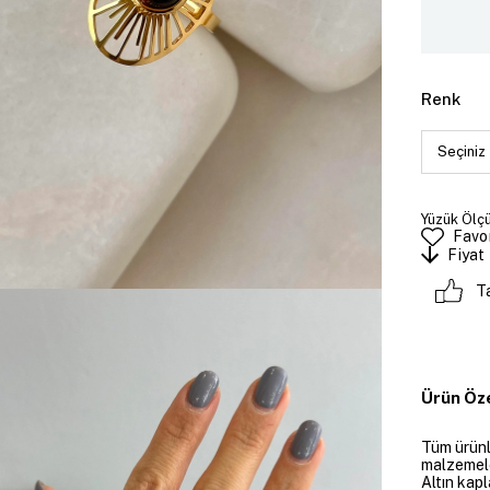
Renk
Yüzük Ölçü
Favor
Fiyat
T
Ürün Öze
Tüm ürünle
malzemeler
Altın kapl