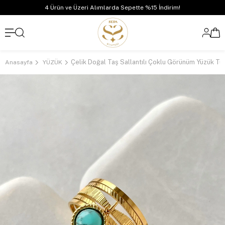
4 Ürün ve Üzeri Alımlarda Sepette %15 İndirim!
Anasayfa
YÜZÜK