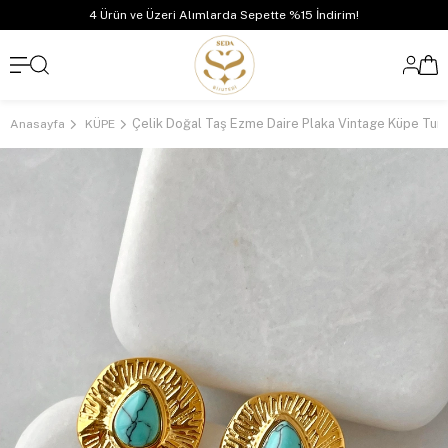
4 Ürün ve Üzeri Alımlarda Sepette %15 İndirim!
Anasayfa
KÜPE