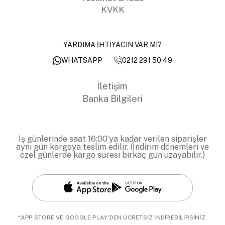
KVKK
YARDIMA İHTİYACIN VAR MI?
0212 291 50 49
WHATSAPP
İletişim
Banka Bilgileri
İş günlerinde saat 16:00’ya kadar verilen siparişler
aynı gün kargoya teslim edilir. (İndirim dönemleri ve
özel günlerde kargo süresi birkaç gün uzayabilir.)
*APP STORE VE GOOGLE PLAY'DEN ÜCRETSİZ İNDİREBİLİRSİNİZ.