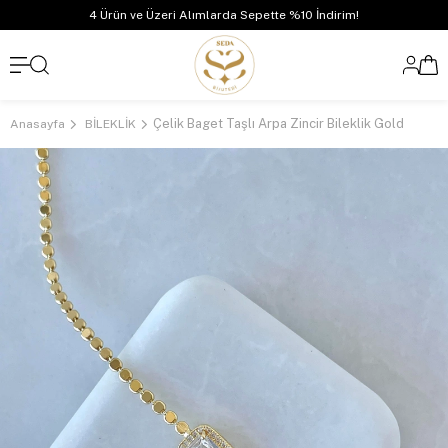
4 Ürün ve Üzeri Alımlarda Sepette %10 İndirim!
Çelik Baget Taşlı Arpa Zincir Bileklik Gold
Anasayfa
BİLEKLİK