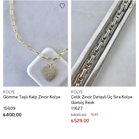
KOLYE
KOLYE
Gömme Taşlı Kalp Zincir Kolye
Çelik Zincir Detaylı Üç Sıra Kolye
Gümüş Renk
15609
11627
₺400,00
%41
₺899,00
₺529,00