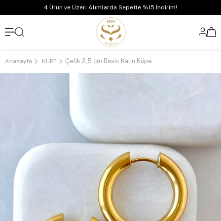
4 Ürün ve Üzeri Alımlarda Sepette %15 İndirim!
Çelik 2,5 cm Basic Kalın Küpe
Anasayfa
KÜPE