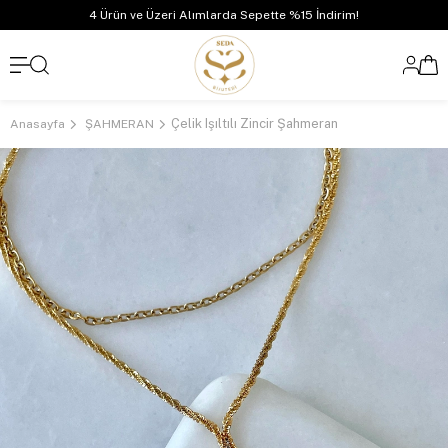
4 Ürün ve Üzeri Alımlarda Sepette %15 İndirim!
Çelik Işıltılı Zincir Şahmeran
Anasayfa
ŞAHMERAN