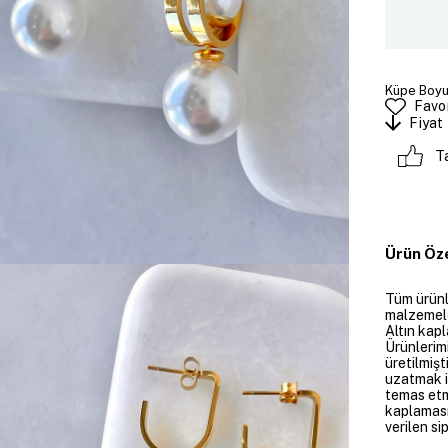
Küpe Boyut
Favor
Fiyat
T
Ürün Öze
Tüm ürünle
malzemeler
Altın kapl
Ürünlerim
üretilmişt
uzatmak i
temas etme
kaplaması
verilen si