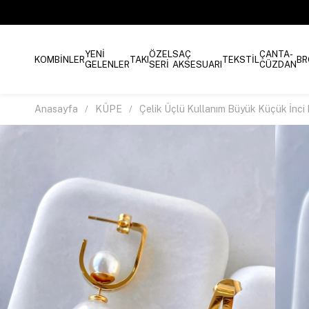
YENİ
ÖZEL
SAÇ
ÇANTA-
KOMBİNLER
TAKI
TEKSTİL
BR
GELENLER
SERİ
AKSESUARI
CÜZDAN
Anasayfa
KÜPE
Çelik Üçlü Kullanım Büyük Küçük İnci