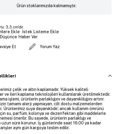
Ürün stoklarımızda kalmamıştır.
u: 3,3 cm'dir.
İstek Listeme Ekle
ilere Ekle
 Düşünce Haber Ver
avsiye Et
Yorum Yaz
llikleri
rimiz çelik ve altın kaplamadır. Yüksek kaliteli
 ve ileri kaplama teknolojileri kullanılarak üretilmektedir.
ama işlemi, ürünlerin parlaklığını ve dayanıklılığını artırır.
izin tamamı alerji yapmayan, cilt dostu malzemelerden
ir. Ürünlerimiz suya dayanıklıdır; ancak kullanım ömrünü
çin su, parfüm, kolonya ve dezenfektan gibi maddelerle
mesi önerilir. Bu sayede, ürünlerin parlaklığı ve
 uzun süre korunur. İş günlerinde saat 16:00 ya kadar
parişler aynı gün kargoya teslim edilir.