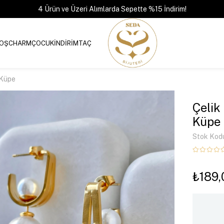
4 Ürün ve Üzeri Alımlarda Sepette %15 İndirim!
OŞ
CHARM
ÇOCUK
İNDİRİM
TAÇ
 Küpe
Çelik
Küpe
Stok Kod
₺189,