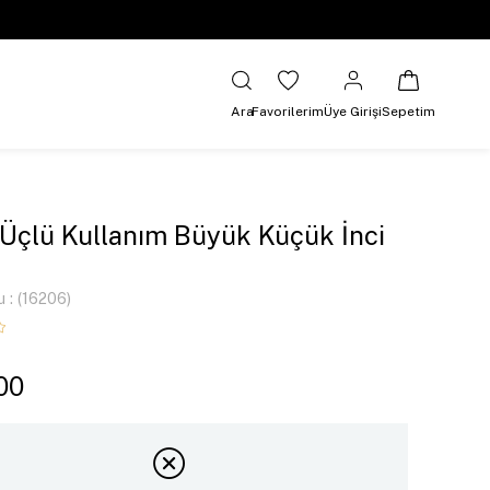
Ara
Favorilerim
Üye Girişi
Sepetim
 Üçlü Kullanım Büyük Küçük İnci
u
(16206)
00