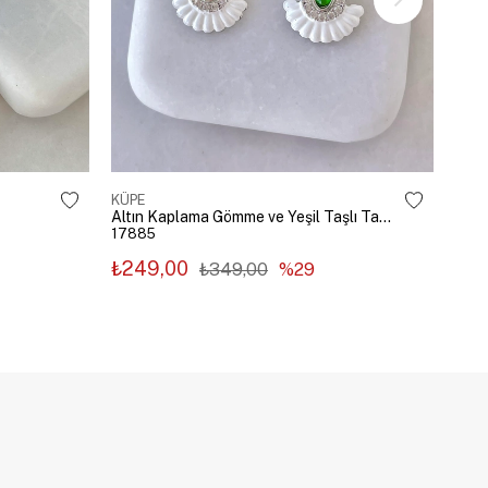
KÜPE
KÜP
Altın Kaplama Gömme ve Yeşil Taşlı Tasarım Küpe Gümüş
17885
178
₺249,00
₺2
₺349,00
%29