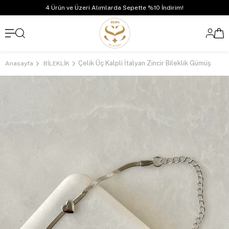
4 Ürün ve Üzeri Alımlarda Sepette %10 İndirim!
Çelik Üç Kalpli İtalyan Zincir Bileklik Gümüş
Anasayfa
BİLEKLİK