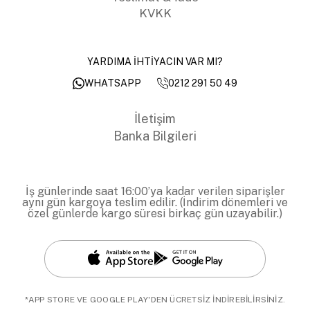
KVKK
YARDIMA İHTİYACIN VAR MI?
0212 291 50 49
WHATSAPP
İletişim
Banka Bilgileri
İş günlerinde saat 16:00’ya kadar verilen siparişler
aynı gün kargoya teslim edilir. (İndirim dönemleri ve
özel günlerde kargo süresi birkaç gün uzayabilir.)
*APP STORE VE GOOGLE PLAY'DEN ÜCRETSİZ İNDİREBİLİRSİNİZ.