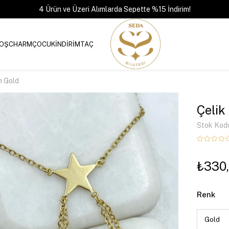
4 Ürün ve Üzeri Alımlarda Sepette %15 İndirim!
OŞ
CHARM
ÇOCUK
İNDİRİM
TAÇ
n Gold
Çelik
Stok Kod
₺330
Renk