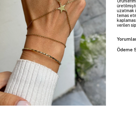
Ürünlerim
üretilmişt
uzatmak i
temas etme
kaplaması
verilen si
Yorumla
Ödeme S