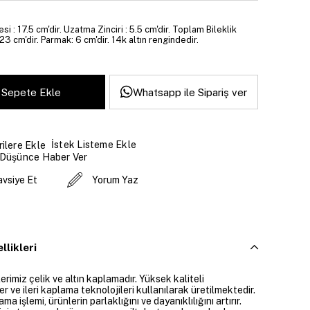
si : 17.5 cm'dir. Uzatma Zinciri : 5.5 cm'dir. Toplam Bileklik
23 cm'dir. Parmak: 6 cm'dir. 14k altın rengindedir.
Whatsapp ile Sipariş ver
İstek Listeme Ekle
ilere Ekle
 Düşünce Haber Ver
avsiye Et
Yorum Yaz
llikleri
rimiz çelik ve altın kaplamadır. Yüksek kaliteli
 ve ileri kaplama teknolojileri kullanılarak üretilmektedir.
ama işlemi, ürünlerin parlaklığını ve dayanıklılığını artırır.