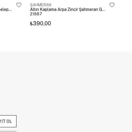
ŞAHMERAN
ŞAH
Altın Kaplama Mavi Kristal Kalp Kelepçe Şahmeran Gold
Altın Kaplama Arpa Zincir Şahmeran Gold
21887
222
₺390,00
₺3
YIT OL