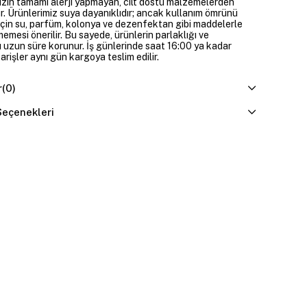
izin tamamı alerji yapmayan, cilt dostu malzemelerden
ir. Ürünlerimiz suya dayanıklıdır; ancak kullanım ömrünü
çin su, parfüm, kolonya ve dezenfektan gibi maddelerle
mesi önerilir. Bu sayede, ürünlerin parlaklığı ve
 uzun süre korunur. İş günlerinde saat 16:00 ya kadar
parişler aynı gün kargoya teslim edilir.
r
(0)
eçenekleri