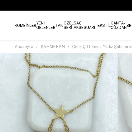
YENİ
ÖZEL
SAÇ
ÇANTA-
KOMBİNLER
TAKI
TEKSTİL
BR
GELENLER
SERİ
AKSESUARI
CÜZDAN
Anasayfa
ŞAHMERAN
Çelik Çift Zincir Yıldız Şahmera