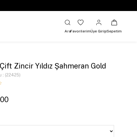
Ara
Favorilerim
Üye Girişi
Sepetim
 Çift Zincir Yıldız Şahmeran Gold
u
(22425)
,00