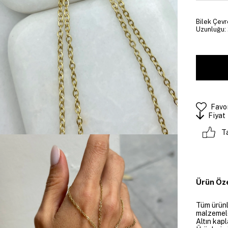
Bilek Çevre
Uzunluğu: 
Favor
Fiyat
T
Ürün Öze
Tüm ürünle
malzemeler
Altın kapl