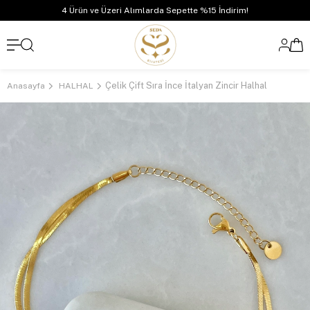
4 Ürün ve Üzeri Alımlarda Sepette %15 İndirim!
Çelik Çift Sıra İnce İtalyan Zincir Halhal
Anasayfa
HALHAL