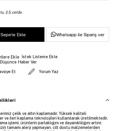
u: 2,5 cm'dir.
Whatsapp ile Sipariş ver
İstek Listeme Ekle
ilere Ekle
 Düşünce Haber Ver
avsiye Et
Yorum Yaz
llikleri
rimiz çelik ve altın kaplamadır. Yüksek kaliteli
 ve ileri kaplama teknolojileri kullanılarak üretilmektedir.
ama işlemi, ürünlerin parlaklığını ve dayanıklılığını artırır.
izin tamamı alerji yapmayan, cilt dostu malzemelerden