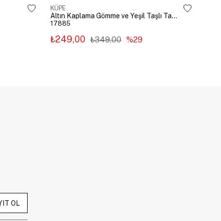
KÜPE
KÜP
Altın Kaplama Gömme ve Yeşil Taşlı Tasarım Küpe Gümüş
17885
178
₺249,00
₺2
₺349,00
%29
YIT OL