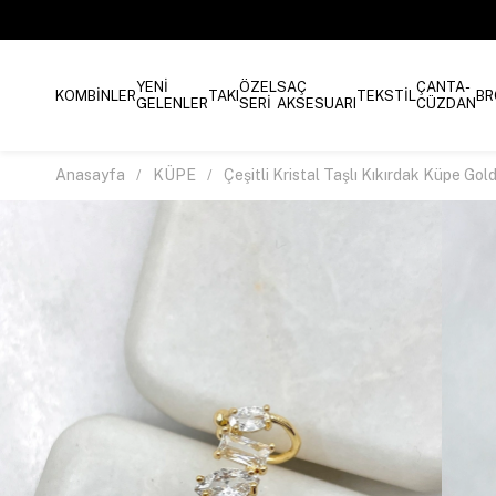
YENİ
ÖZEL
SAÇ
ÇANTA-
KOMBİNLER
TAKI
TEKSTİL
BR
GELENLER
SERİ
AKSESUARI
CÜZDAN
Anasayfa
KÜPE
Çeşitli Kristal Taşlı Kıkırdak Küpe Gol