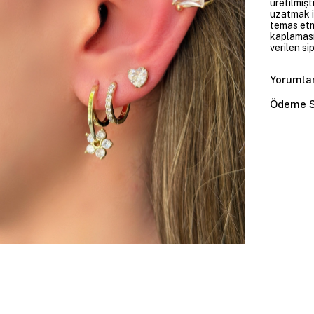
üretilmişt
uzatmak i
temas etme
kaplaması
verilen si
Yorumla
Ödeme S