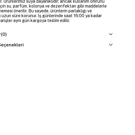
ir. Ürünlerimiz suya dayanıklıdır; ancak kullanım ömrünü
çin su, parfüm, kolonya ve dezenfektan gibi maddelerle
mesi önerilir. Bu sayede, ürünlerin parlaklığı ve
 uzun süre korunur. İş günlerinde saat 16:00 ya kadar
parişler aynı gün kargoya teslim edilir.
r
(0)
eçenekleri