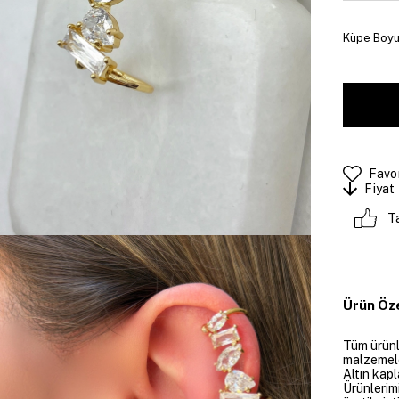
Küpe Boyut
Favor
Fiyat
T
Ürün Öze
Tüm ürünle
malzemeler
Altın kapl
Ürünlerim