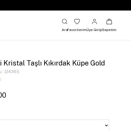
Ara
Favorilerim
Üye Girişi
Sepetim
li Kristal Taşlı Kıkırdak Küpe Gold
u
(24361)
00