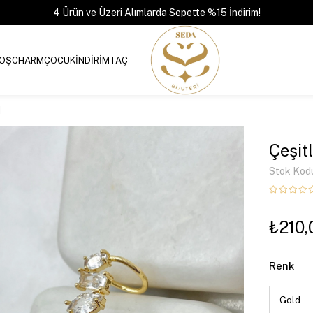
4 Ürün ve Üzeri Alımlarda Sepette %15 İndirim!
OŞ
CHARM
ÇOCUK
İNDİRİM
TAÇ
d
Çeşit
Stok Kod
₺210,
Renk