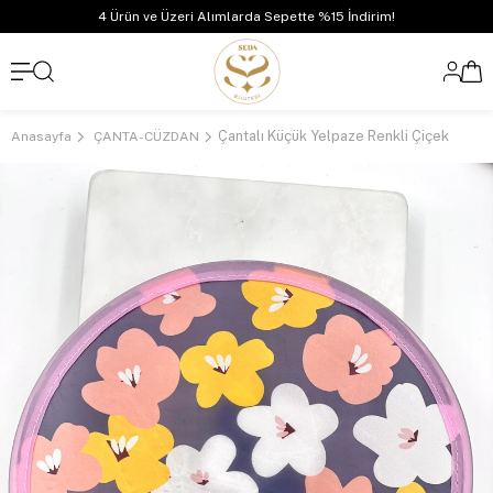
4 Ürün ve Üzeri Alımlarda Sepette %15 İndirim!
Çantalı Küçük Yelpaze Renkli Çiçek
Anasayfa
ÇANTA-CÜZDAN