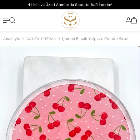
4 Ürün ve Üzeri Alımlarda Sepette %15 İndirim!
Çantalı Küçük Yelpaze Pembe Kiraz
Anasayfa
ÇANTA-CÜZDAN