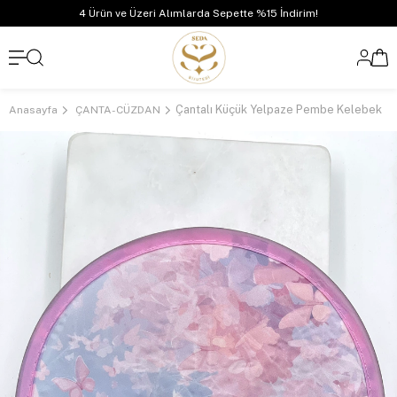
4 Ürün ve Üzeri Alımlarda Sepette %15 İndirim!
Çantalı Küçük Yelpaze Pembe Kelebek
Anasayfa
ÇANTA-CÜZDAN