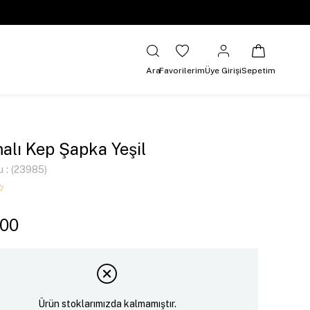
Ara
Favorilerim
Üye Girişi
Sepetim
alı Kep Şapka Yeşil
u
(23985)
,00
Ürün stoklarımızda kalmamıştır.