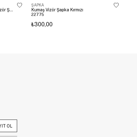
ŞAPKA
ŞAP
Leopar Kenarlı Üstü Açık Hasır Vizör Şapka Kahve
Kumaş Vizör Şapka Kırmızı
Kira
22775
238
₺300,00
₺62
YIT OL