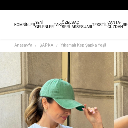
YENİ
ÖZEL
SAÇ
ÇANTA-
KOMBİNLER
TAKI
TEKSTİL
BR
GELENLER
SERİ
AKSESUARI
CÜZDAN
Anasayfa
ŞAPKA
Yıkamalı Kep Şapka Yeşil