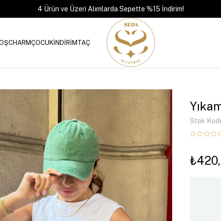
4 Ürün ve Üzeri Alımlarda Sepette %15 İndirim!
OŞ
CHARM
ÇOCUK
İNDİRİM
TAÇ
Yıkam
Stok Kod
₺420