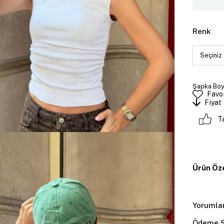
Renk
Şapka Boyu
Favor
Fiyat
T
Ürün Öze
Yorumla
Ödeme S