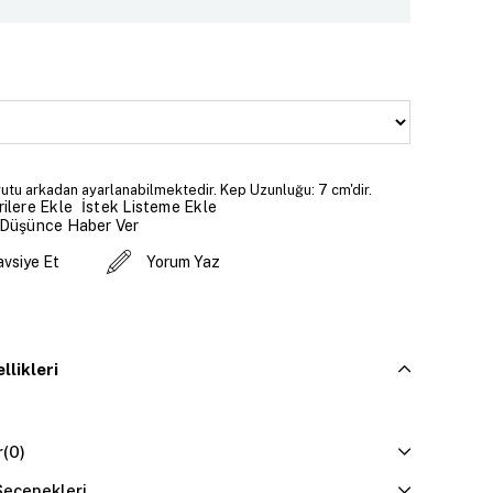
tu arkadan ayarlanabilmektedir. Kep Uzunluğu: 7 cm'dir.
İstek Listeme Ekle
ilere Ekle
 Düşünce Haber Ver
avsiye Et
Yorum Yaz
llikleri
r
(0)
eçenekleri