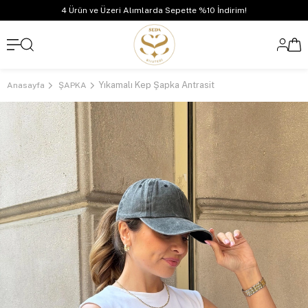
4 Ürün ve Üzeri Alımlarda Sepette %10 İndirim!
Yıkamalı Kep Şapka Antrasit
Anasayfa
ŞAPKA