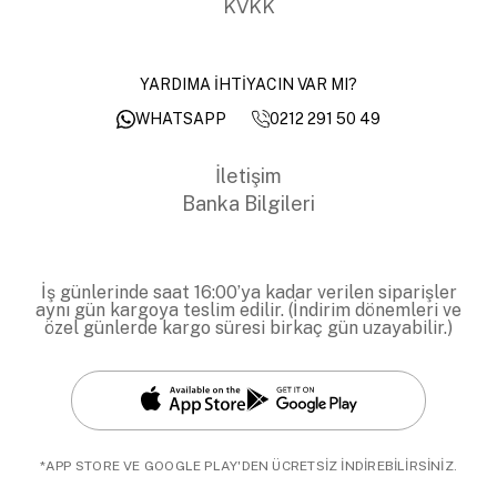
KVKK
YARDIMA İHTİYACIN VAR MI?
0212 291 50 49
WHATSAPP
İletişim
Banka Bilgileri
İş günlerinde saat 16:00’ya kadar verilen siparişler
aynı gün kargoya teslim edilir. (İndirim dönemleri ve
özel günlerde kargo süresi birkaç gün uzayabilir.)
*APP STORE VE GOOGLE PLAY'DEN ÜCRETSİZ İNDİREBİLİRSİNİZ.