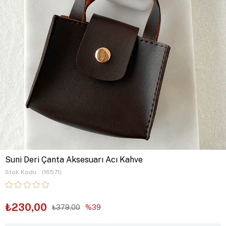
Suni Deri Çanta Aksesuarı Acı Kahve
Stok Kodu
(16571)
₺230,00
₺379,00
39