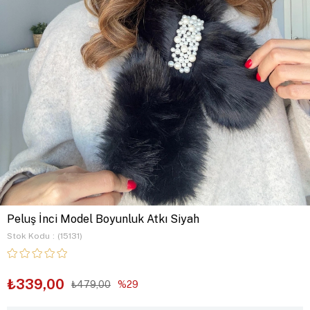
Peluş İnci Model Boyunluk Atkı Siyah
Stok Kodu
(15131)
₺339,00
₺479,00
29